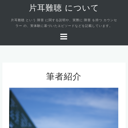
コ
片耳難聴 について
ン
テ
片耳難聴 という 障害 に関する説明や、実際に 障害 を持つ カウンセ
ン
ラー の、実体験に基づいたエピソードなどを記載しています。
ツ
へ
ス
キ
ッ
プ
筆者紹介